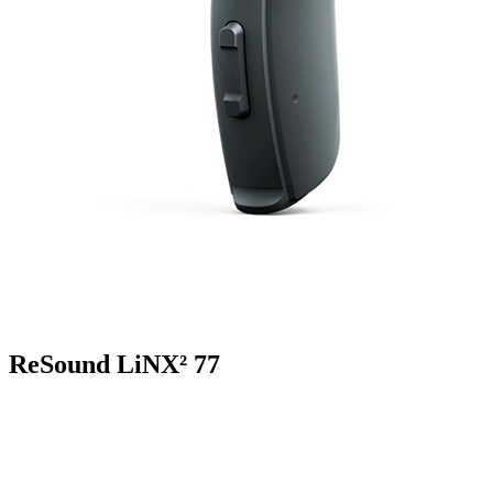
ReSound LiNX² 77