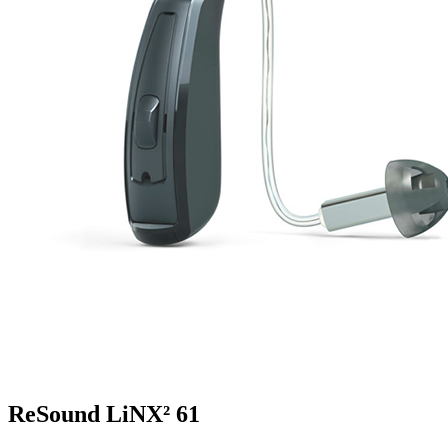
ReSound LiNX² 61