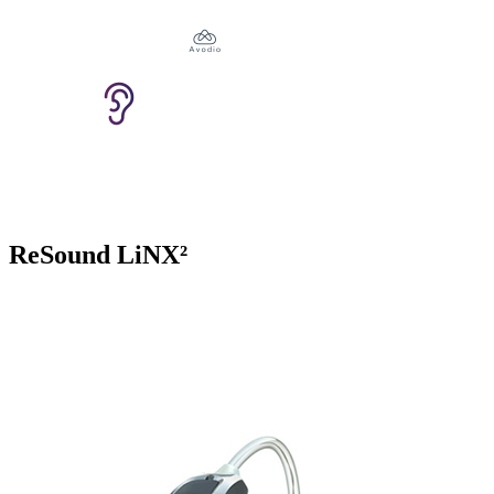
ReSound LiNX²