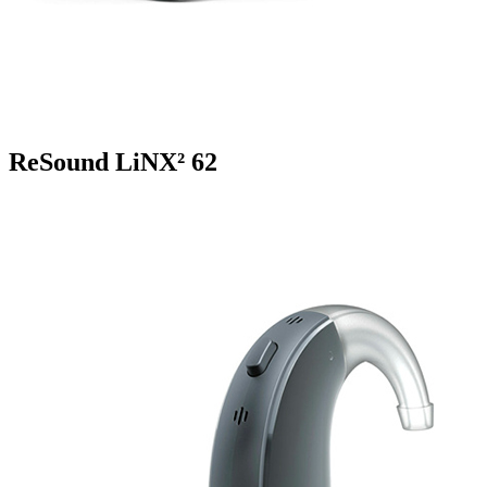
ReSound LiNX² 62