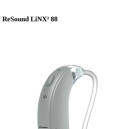
ReSound LiNX² 88